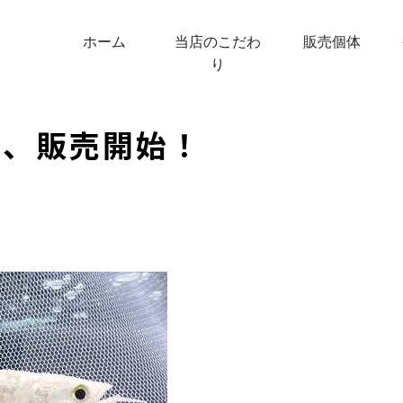
ホーム
当店のこだわ
販売個体
り
ー、販売開始！