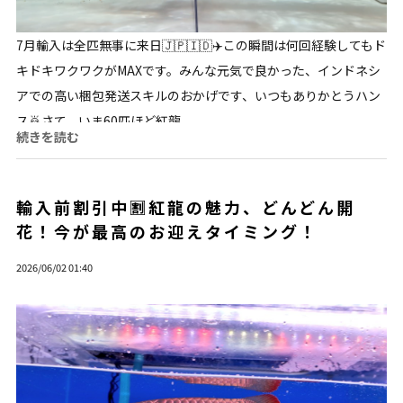
7月輸入は全匹無事に来日🇯🇵🇮🇩✈️この瞬間は何回経験してもド
キドキワクワクがMAXです。みんな元気で良かった、インドネシ
アでの高い梱包発送スキルのおかげです、いつもありかとうハン
ス🙇さて、いま60匹ほど紅龍...
続きを読む
輸入前割引中🈹紅龍の魅力、どんどん開
花！今が最高のお迎えタイミング！
2026/06/02 01:40