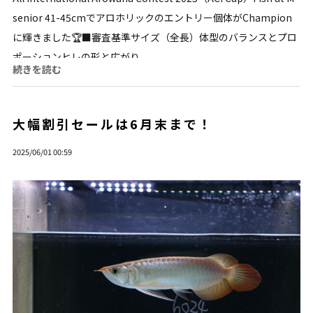
senior 41-45cmでアロホリックのエントリー個体がChampion
に輝きました🏆️■審査基準サイズ（全長）体型のバランスとプロ
ポーションヒレの形と広がり...
続きを読む
大幅割引セールは6月末まで！
2025/06/01 00:59