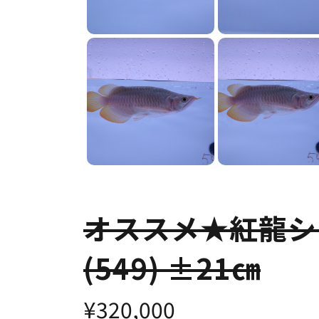
オススメ★紅龍シ
(549) ±21㎝
¥320,000