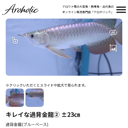
アロワナ等の大型魚・熱帯魚・古代魚の
オンライン販売専門店「アロホリック」
キレイな過背金龍② ±23㎝
過背金龍(ブルーベース)