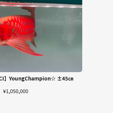
I】YoungChampion☆ ±45㎝
¥1,050,000