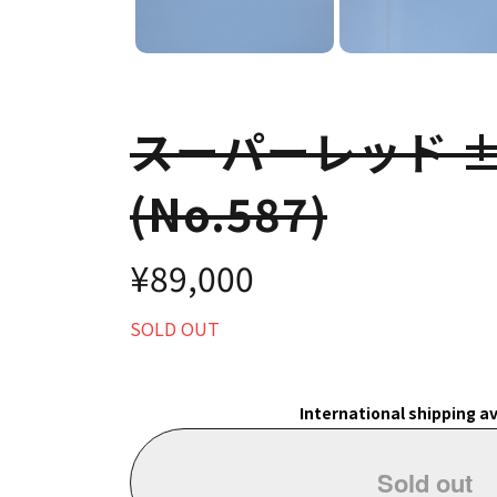
スーパーレッド ±
(No.587)
¥89,000
SOLD OUT
International shipping av
Sold out