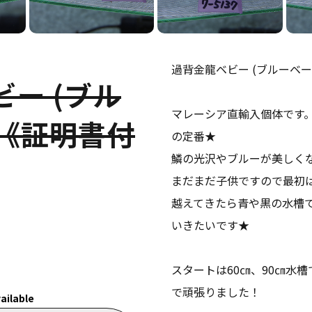
過背金龍ベビー (ブルーベー
ビー (ブル
マレーシア直輸入個体です
㎝《証明書付
の定番★
鱗の光沢やブルーが美しく
まだまだ子供ですので最初
越えてきたら青や黒の水槽
いきたいです★
スタートは60㎝、90㎝水
で頑張りました！
ailable