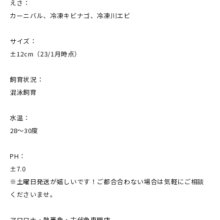
えさ：
カーニバル、冷凍キビナゴ、冷凍川エビ
サイズ：
±12cm（23/1月時点）
飼育状況：
混泳飼育
水温：
28～30度
PH：
±7.0
※土曜日発送が嬉しいです！ご都合合わない場合は気軽にご相談
くださいませ。
アロワナ・熱帯魚・古代魚専門店