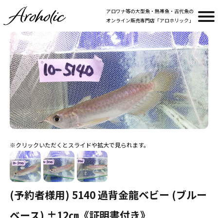
アロワナ等の大型魚・熱帯魚・古代魚の
オンライン販売専門店「アロホリック」
(予約者様用) 5140 過背金龍ベビー (ブルー
ベース) ±12㎝《証明書付き》