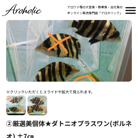
アロワナ等の大型魚・熱帯魚・古代魚の
オンライン販売専門店「アロホリック」
②厳選美個体★ダトニオプラスワン(ボルネ
オ) ±7㎝