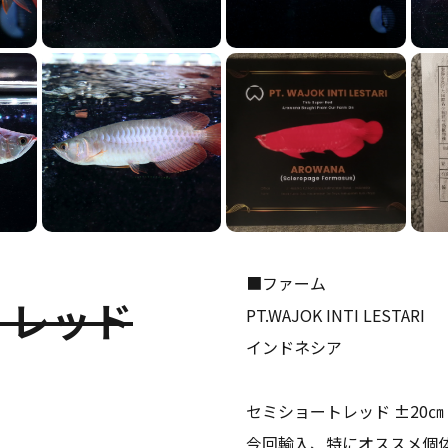
■ファーム
ト レッド
PT.WAJOK INTI LESTARI 
インドネシア
セミショートレッド ±20㎝
今回輸入、特にオススメ個