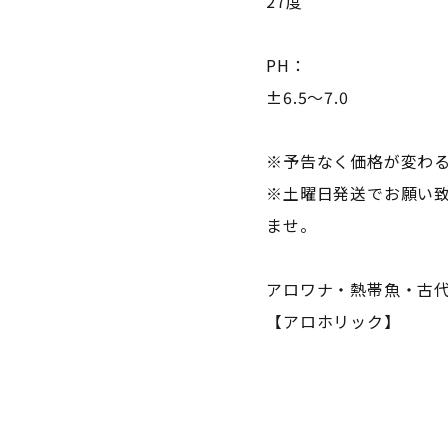
27度
PH：
±6.5～7.0
※予告なく価格が変わ
※土曜日発送でお願い
ませ。
アロワナ・熱帯魚・古
【アロホリック】