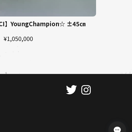
I】YoungChampion☆ ±45㎝
¥1,050,000