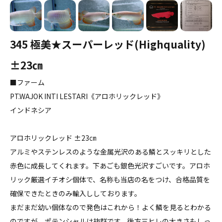
345 極美★スーパーレッド(Highquality)
±23㎝
■ファーム
PT.WAJOK INTI LESTARI《アロホリックレッド》
インドネシア
アロホリックレッド ±23㎝
アルミやステンレスのような金属光沢のある鱗とスッキリとした
赤色に成長してくれます。下あごも銀色光沢すごいです。アロホ
リック厳選イチオシ個体で、名称も当店の名をつけ、合格品質を
確保できたときのみ輸入ししております。
まだまだ幼い個体なので発色はこれから！よく鱗を見るとわかる
のですが、ポテンシャルは抜群です。後方三ヒレの大きさもしっ