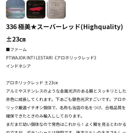
336 極美★スーパーレッド(Highquality)
±23㎝
■ファーム
PT.WAJOK INTI LESTARI《アロホリックレッド》
インドネシア
アロホリックレッド ±23㎝
アルミやステンレスのような金属光沢のある鱗とスッキリとした
赤色に成長してくれます。下あごも銀色光沢すごいです。アロホ
リック厳選イチオシ個体で、名称も当店の名をつけ、合格品質を
確保できたときのみ輸入ししております。
まだまだ幼い個体なので発色はこれから！よく鱗を見るとわかる
のですが、ポテンシャルは抜群です。後方三ヒレの大きさもしっ