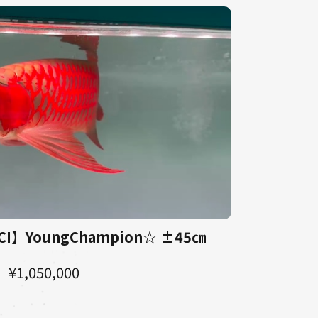
I】YoungChampion☆ ±45㎝
¥1,050,000