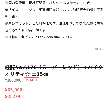
※国内登録票、現地証明書、オリジナルステッカーつき
※サイズ、仕上がり、飼育期間などに応じて随時販売価格上下変
動します。
※尾ひれカット、目だれ特価です。混泳用や、初めて紅龍に挑戦
されるかたにお買い得です。
※水槽の白地番号、6176の記載間違いです。
通報する
紅龍No.6176（スーパーレッド）☆ハイク
オリティ☆ ±35㎝
¥100,000
35%OFF
¥65,000
SOLD OUT