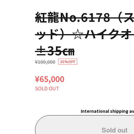
紅龍No.6178
ッド）☆ハイクオ
±35㎝
¥100,000
35%OFF
¥65,000
SOLD OUT
International shipping av
Sold out