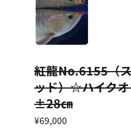
紅龍No.6155
ッド）☆ハイクオ
±28㎝
¥69,000