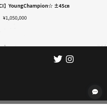
I】YoungChampion☆ ±45㎝
¥1,050,000